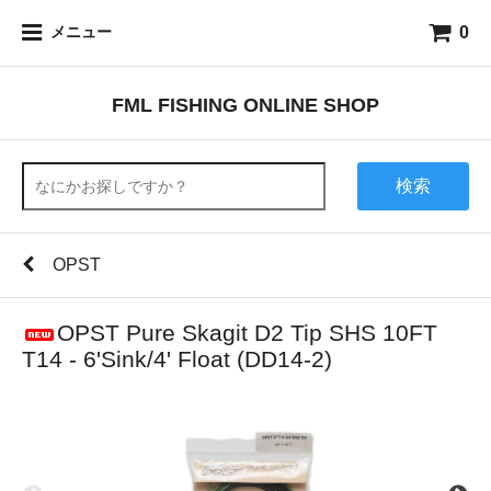
0
メニュー
FML FISHING ONLINE SHOP
検索
OPST
OPST Pure Skagit D2 Tip SHS 10FT
T14 - 6'Sink/4' Float (DD14-2)