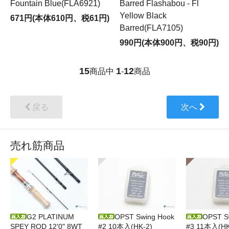
Fountain Blue(FLA6921)
Barred Flashabou - Fl
Yellow Black
671円(本体610円、税61円)
Barred(FLA7105)
990円(本体900円、税90円)
15
1
12
商品中
-
商品
戻る
次へ
売れ筋商品
G2 PLATINUM
OPST Swing Hook
OPST S
SPEY ROD 12'0" 8WT
#2 10本入(HK-2)
#3 11本入(HK