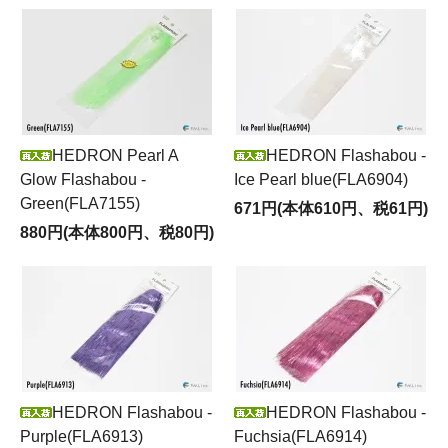
HEDRON Pearl A
HEDRON Flashabou -
Glow Flashabou -
Ice Pearl blue(FLA6904)
Green(FLA7155)
671円(本体610円、税61円)
880円(本体800円、税80円)
HEDRON Flashabou -
HEDRON Flashabou -
Purple(FLA6913)
Fuchsia(FLA6914)