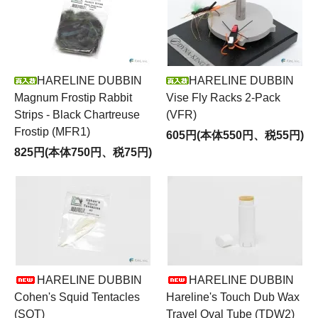
HARELINE DUBBIN
HARELINE DUBBIN
Magnum Frostip Rabbit
Vise Fly Racks 2-Pack
Strips - Black Chartreuse
(VFR)
Frostip (MFR1)
605円(本体550円、税55円)
825円(本体750円、税75円)
HARELINE DUBBIN
HARELINE DUBBIN
Cohen's Squid Tentacles
Hareline's Touch Dub Wax
(SQT)
Travel Oval Tube (TDW2)