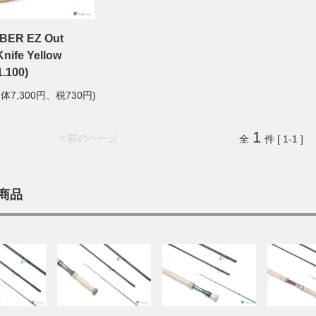
BER EZ Out
nife Yellow
1.100)
本体7,300円、税730円)
1
< 前のページ
全
件 [ 1-1 ]
商品