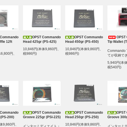
 Commando
OPST Commando
OPST Commando
OPST
ffle 12ft
Head 425gr (PS-425)
Head 450gr (PS-450)
Tip Wallet 
10,846円(本体9,860円、
10,846円(本体9,860円、
Commando 
体6,800円、
税986円)
税986円)
てが収納で
5,940円(本
税540円)
 Commando
OPST Commando
OPST Commando
OPST
 (PS-200)
Groove 225gr (PSI-225)
Head 250gr (PS-250)
Groove 300g
本体9,860円、
10,846円(本体9,860円、
インターミディエイト・
インターミ