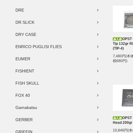
DRE
DR.SLICK
DRY CASE
OPST
Tip 132gr Ri
ENRICO PUGLISI FLIES
(TIP-4)
7,480円(本
EUMER
税680円)
FISHIENT
FISH SKULL
FOX 40
Gamakatsu
OPST
GERBER
Head 200gr
10,846円(
GRIFFIN