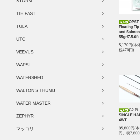
STORM
TIE-FAST
OPST
TULA
Floating Tip
and Salmon 
55gr/7.5.0ft
UTC
5,170円(本
税470円)
VEEVUS
WAPSI
WATERSHED
WALTON’S THUMB
WATER MASTER
G2 P
SINGLE HA
ZEPHYR
4WT
85,800円(本
マッコリ
円、税7,800