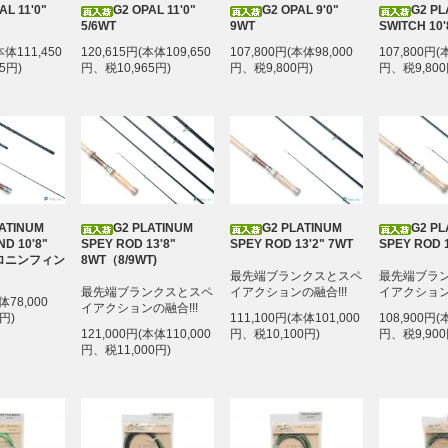
AL 11'0"
G2 OPAL 11'0"
G2 OPAL 9'0"
G2 PL
5/6WT
9WT
SWITCH 10'
本体111,450
120,615円(本体109,650
107,800円(本体98,000
107,800円(
5円)
円、税10,965円)
円、税9,800円)
円、税9,800
LATINUM
G2 PLATINUM
G2 PLATINUM
G2 PL
ND 10'8"
SPEY ROD 13'8"
SPEY ROD 13'2" 7WT
SPEY ROD 1
ロニンフィン
8WT（8/9WT)
最先端ブランクスとスペ
最先端ブラ
最先端ブランクスとスペ
イアクションの融合!!!
イアクションの
体78,000
イアクションの融合!!!
円)
111,100円(本体101,000
108,900円(
121,000円(本体110,000
円、税10,100円)
円、税9,900
円、税11,000円)