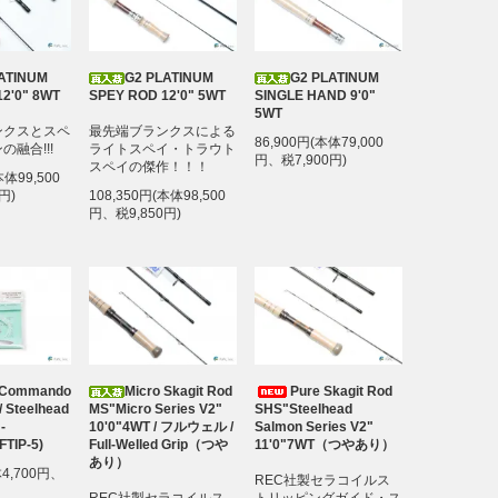
ATINUM
G2 PLATINUM
G2 PLATINUM
2'0" 8WT
SPEY ROD 12'0" 5WT
SINGLE HAND 9'0"
5WT
ンクスとスペ
最先端ブランクスによる
86,900円(本体79,000
融合!!!
ライトスペイ・トラウト
円、税7,900円)
スペイの傑作！！！
本体99,500
円)
108,350円(本体98,500
円、税9,850円)
 Commando
Micro Skagit Rod
Pure Skagit Rod
 / Steelhead
MS"Micro Series V2"
SHS"Steelhead
-
10'0"4WT / フルウェル /
Salmon Series V2"
(FTIP-5)
Full-Welled Grip（つや
11'0"7WT（つやあり）
あり）
体4,700円、
REC社製セラコイルス