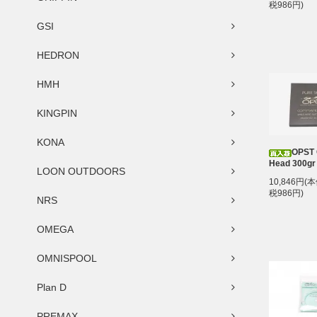
税986円)
GSI
HEDRON
HMH
KINGPIN
KONA
OPST
Head 300gr
LOON OUTDOORS
10,846円(
税986円)
NRS
OMEGA
OMNISPOOL
Plan D
PREMAX