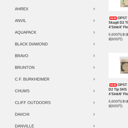
AHREX
OPST 
ANVIL
Skagit D2 Ti
4'Sink/4' Fl
AQUAPACK
6,600円(本
税600円)
BLACK DIAMOND
BRAVO
BRUNTON
C.F. BURKHEIMER
OPST 
D2 Tip SHS 
CHUMS
4'Sink/6' Fl
6,600円(本
CLIFF OUTDOORS
税600円)
DAIICHI
DANVILLE