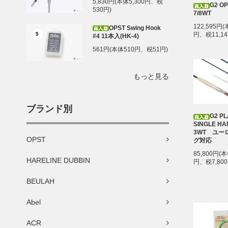
5,830円(本体5,300円、税
G2 OP
530円)
7/8WT
122,595円(
OPST Swing Hook
5
円、税11,14
#4 11本入(HK-4)
561円(本体510円、税51円)
もっと見る
ブランド別
G2 P
SINGLE HA
3WT ユー
OPST
グ対応
85,800円(本
HARELINE DUBBIN
円、税7,800
BEULAH
Abel
ACR