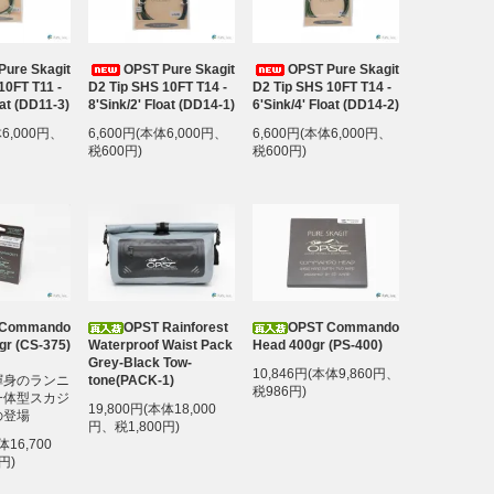
Pure Skagit
OPST Pure Skagit
OPST Pure Skagit
10FT T11 -
D2 Tip SHS 10FT T14 -
D2 Tip SHS 10FT T14 -
oat (DD11-3)
8'Sink/2' Float (DD14-1)
6'Sink/4' Float (DD14-2)
体6,000円、
6,600円(本体6,000円、
6,600円(本体6,000円、
税600円)
税600円)
 Commando
OPST Rainforest
OPST Commando
gr (CS-375)
Waterproof Waist Pack
Head 400gr (PS-400)
Grey-Black Tow-
10,846円(本体9,860円、
渾身のランニ
tone(PACK-1)
税986円)
一体型スカジ
19,800円(本体18,000
の登場
円、税1,800円)
体16,700
円)