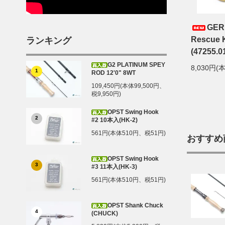
GER
Rescue K
ランキング
(47255.0
G2 PLATINUM SPEY
8,030円(
1
ROD 12'0" 8WT
109,450円(本体99,500円、
税9,950円)
OPST Swing Hook
2
#2 10本入(HK-2)
561円(本体510円、税51円)
おすすめ
OPST Swing Hook
3
#3 11本入(HK-3)
561円(本体510円、税51円)
OPST Shank Chuck
4
(CHUCK)