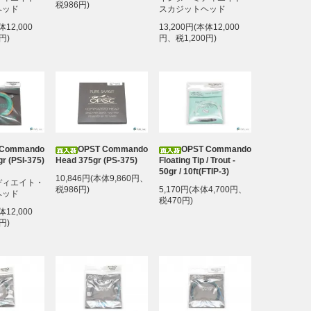
税986円)
ヘッド
スカジットヘッド
体12,000
13,200円(本体12,000
円)
円、税1,200円)
 Commando
OPST Commando
OPST Commando
r (PSI-375)
Head 375gr (PS-375)
Floating Tip / Trout -
50gr / 10ft(FTIP-3)
10,846円(本体9,860円、
ディエイト・
税986円)
5,170円(本体4,700円、
ヘッド
税470円)
体12,000
円)