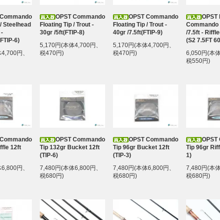
 Commando
OPST Commando
OPST Commando
OPST 
 / Steelhead
Floating Tip / Trout -
Floating Tip / Trout -
Commando T
-
30gr /5ft(FTIP-8)
40gr /7.5ft(FTIP-9)
/7.5ft - Riff
(FTIP-6)
(S2 7.5FT 6
5,170円(本体4,700円、
5,170円(本体4,700円、
体4,700円、
税470円)
税470円)
6,050円(本
税550円)
 Commando
OPST Commando
OPST Commando
OPST
ffle 12ft
Tip 132gr Bucket 12ft
Tip 96gr Bucket 12ft
Tip 96gr Riff
(TIP-6)
(TIP-3)
1)
体6,800円、
7,480円(本体6,800円、
7,480円(本体6,800円、
7,480円(本
税680円)
税680円)
税680円)