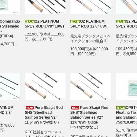
 Commando
G2 PLATINUM
G2 PLATINUM
G2 PL
 / Steelhead
SPEY ROD 14'8" 10WT
SPEY ROD 12'8" 6WT
SPEY ROD 1
-
122,980円(本体111,800
 (FTIP-4)
最先端ブランクスとスペ
最先端ブラ
円、税11,180円)
イアクションの融合!!!
イアクションの
体4,700円、
108,900円(本体99,000
109,450円(
円、税9,900円)
円、税9,950
LATINUM
Pure Skagit Rod
Pure Skagit Rod
OPST
ND 8'8"
SHS"Steelhead
SHS"Steelhead
Floating Tip
Salmon Series V2"
Salmon Series V2"
and Salmon 
11'6"8WT(つやあり）
11'6"8WT Guide
75gr/10.0ft 
体78,000
Finish(つやなし）
円)
5,170円(本
REC社製セラコイルス
税470円)