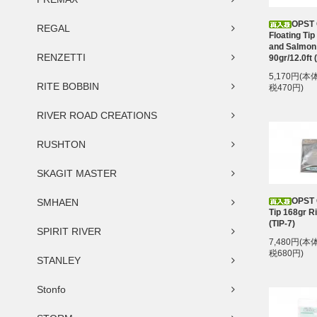
OPST
REGAL
Floating Tip
and Salmon 
RENZETTI
90gr/12.0ft 
5,170円(本
RITE BOBBIN
税470円)
RIVER ROAD CREATIONS
RUSHTON
SKAGIT MASTER
OPST
SMHAEN
Tip 168gr Ri
(TIP-7)
SPIRIT RIVER
7,480円(本
税680円)
STANLEY
Stonfo